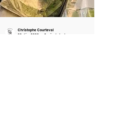
Christophe Courteval
29 déc. 2023
0 min de lecture
Juste D Plantes dans la
communauté de Sainte-
Thérèse
Juste D Plantes Inc.